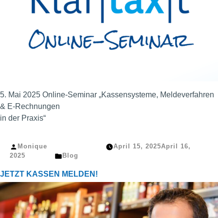
5. Mai 2025 Online-Seminar „Kassensysteme, Meldeverfahren
& E-Rechnungen
in der Praxis“
Veröffentlicht
Monique
April 15, 2025
April 16,
von
Veröffentlicht
2025
Blog
in
JETZT KASSEN MELDEN!