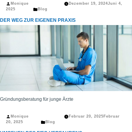
Veröffentlicht
Monique
Dezember 19, 2024
Juni 4,
von
Veröffentlicht
2025
Blog
in
DER WEG ZUR EIGENEN PRAXIS
Gründungsberatung für junge Ärzte
Veröffentlicht
Monique
Februar 20, 2025
Februar
von
Veröffentlicht
20, 2025
Blog
in