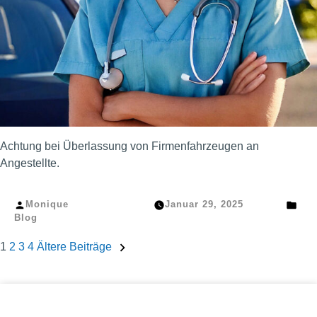
Achtung bei Überlassung von Firmenfahrzeugen an
Angestellte.
Veröffentlicht
Verö
Monique
Januar 29, 2025
von
in
Blog
SEITENNUMMERIERUNG
1
2
3
4
Ältere Beiträge
DER
BEITRÄGE