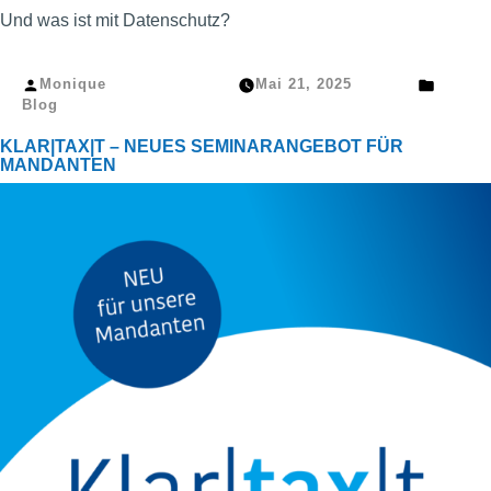
Und was ist mit Datenschutz?
Veröffentlicht
Veröffe
Monique
Mai 21, 2025
von
in
Blog
KLAR|TAX|T – NEUES SEMINARANGEBOT FÜR
MANDANTEN