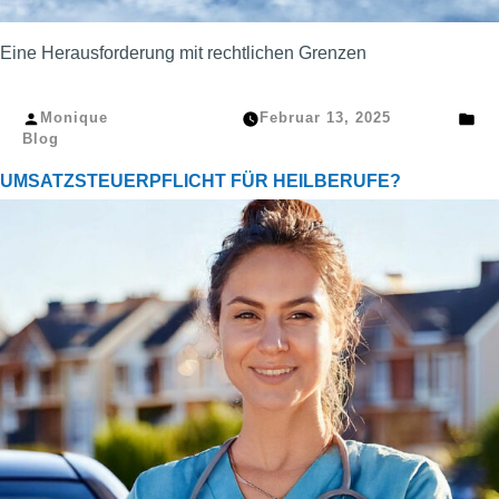
Eine Herausforderung mit rechtlichen Grenzen
Veröffentlicht
Ver
Monique
Februar 13, 2025
von
in
Blog
UMSATZSTEUERPFLICHT FÜR HEILBERUFE?