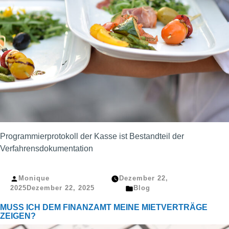
Programmierprotokoll der Kasse ist Bestandteil der
Verfahrensdokumentation
Veröffentlicht
Monique
Dezember 22,
von
Veröffentlicht
2025
Dezember 22, 2025
Blog
in
MUSS ICH DEM FINANZAMT MEINE MIETVERTRÄGE
ZEIGEN?