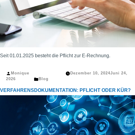
Seit 01.01.2025 besteht die Pflicht zur E-Rechnung.
Veröffentlicht
Monique
Dezember 10, 2024
Juni 24,
von
Veröffentlicht
2026
Blog
in
VERFAHRENSDOKUMENTATION: PFLICHT ODER KÜR?